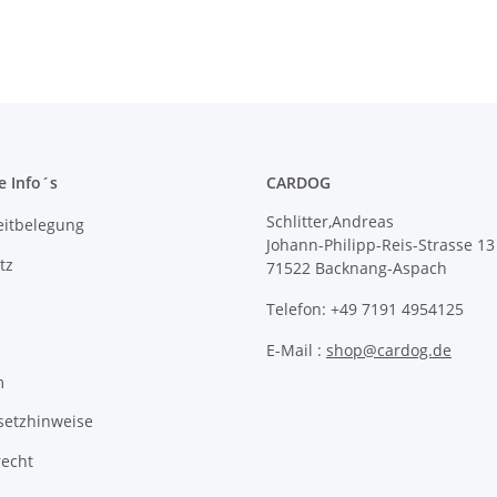
e Info´s
CARDOG
Schlitter,Andreas
eitbelegung
Johann-Philipp-Reis-Strasse 13
tz
71522 Backnang-Aspach
Telefon: +49 7191 4954125
E-Mail :
shop@cardog.de
m
setzhinweise
recht