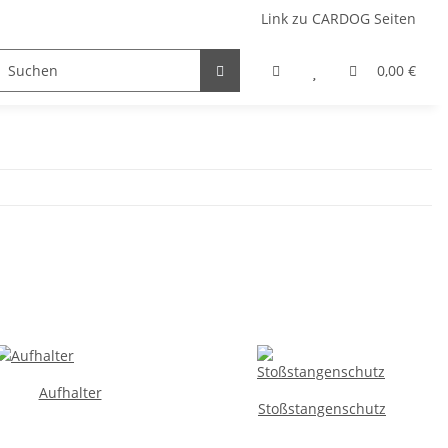
Link zu CARDOG Seiten
Auto
Zubehör Camper
Zubehör Hund
0,00 €
Outdo
Aufhalter
Stoßstangenschutz