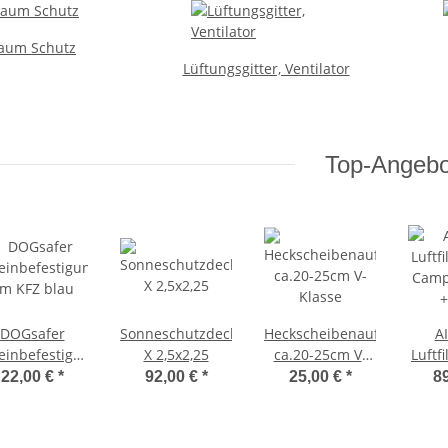
aum Schutz
Lüftungsgitter, Ventilator
Top-Angebo
DOGsafer
Sonneschutzdecke
Heckscheibenaufhalter
A
einbefestigung
X 2,5x2,25
ca.20-25cm V-
Luftfi
m KFZ blau
Klasse
Camp
22,00 €
*
92,00 €
*
25,00 €
*
8
+